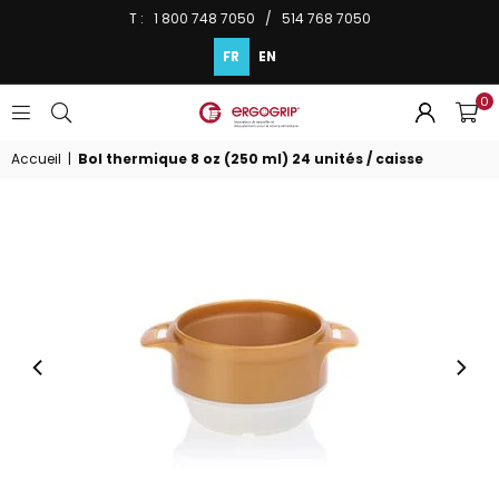
T : 1 800 748 7050 / 514 768 7050
FR
EN
0
ERGOGRIP
INC.
Accueil
|
Bol thermique 8 oz (250 ml) 24 unités / caisse