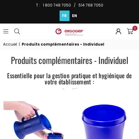
T : 1 800 748 7050 / 514 768 7050
FR
EN
0
ERGOGRIP
INC.
Accueil
|
Produits complémentaires - Individuel
Produits complémentaires - Individuel
Essentielle pour la gestion pratique et hygiénique de
votre établissement :