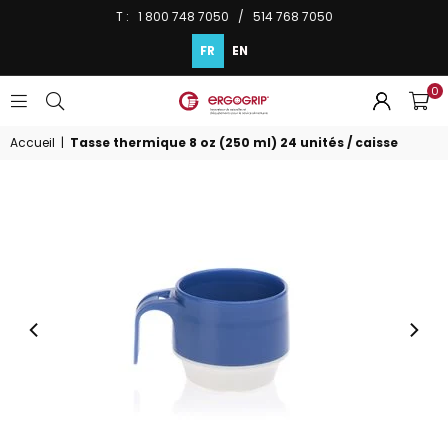
T : 1 800 748 7050 / 514 768 7050
FR
EN
0
ERGOGRIP
INC.
Accueil
|
Tasse thermique 8 oz (250 ml) 24 unités / caisse