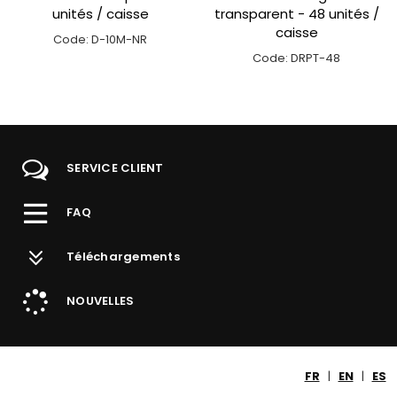
unités / caisse
transparent - 48 unités /
caisse
Code: D-10M-NR
Code: DRPT-48
SERVICE CLIENT
FAQ
Téléchargements
NOUVELLES
FR
|
EN
|
ES