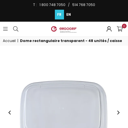
T : 1 800 748 7050 / 514 768 7050
FR
EN
0
ERGOGRIP
INC.
Accueil
|
Dome rectangulaire transparent - 48 unités / caisse