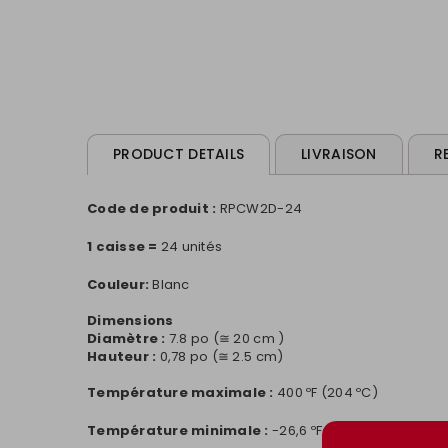
PRODUCT DETAILS
LIVRAISON
R
Code de produit :
RPCW2D-24
1 caisse =
24 unités
Couleur:
Blanc
Dimensions
Diamètre :
7.8 po (≅ 20 cm )
Hauteur :
0,78 po (≅ 2.5 cm)
Température maximale :
400 ºF (204 ºC)
Température minimale :
-26,6 ºF (-3 ºC)