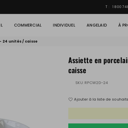
T : 1 800 7
IL
COMMERCIAL
INDIVIDUEL
ANGELAID
À P
- 24 unités / caisse
Assiette en porcelai
caisse
SKU:
RPCW2D-24
Ajouter à la liste de souhait
Quantité