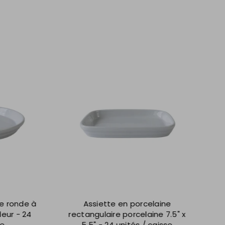
onde à
Assiette en porcelaine
As
 - 24
rectangulaire porcelaine 7.5" x
poly
5.5" - 24 unités / caisse