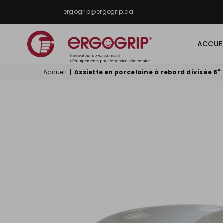
ergogrip@ergogrip.ca
ACCUE
ERGOGRIP
Accueil
|
Assiette en porcelaine à rebord divisée 8" 
INC.