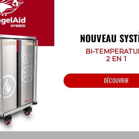
NOUVEAU SYST
BI-TEMPERATU
2 EN 1
ercial
DÉCOUVRIR
fférer du produit réel.