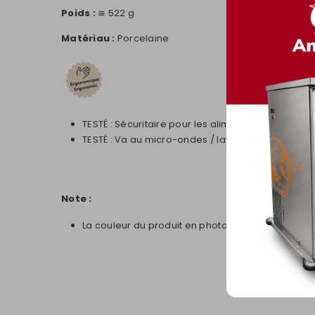
Poids :
≅ 522 g
Matériau :
Porcelaine
TESTÉ : Sécuritaire pour les aliments
TESTÉ : Va au micro-ondes / lave-vaisselle comm
Note :
La couleur du produit en photo peut légèrement di