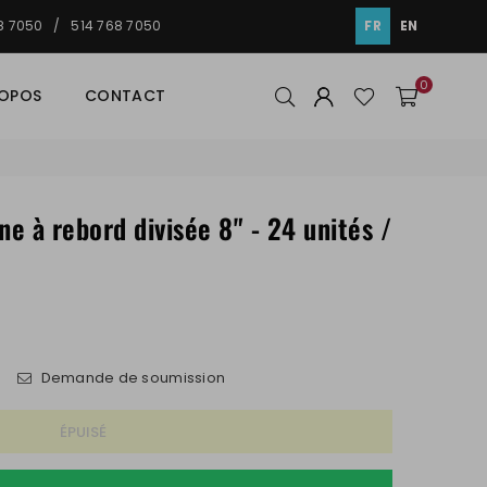
48 7050 / 514 768 7050
FR
EN
0
ROPOS
CONTACT
ne à rebord divisée 8" - 24 unités /
s
Demande de soumission
ÉPUISÉ