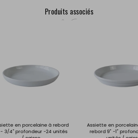
Produits associés
te en porcelaine à rebord
Assiette en porcelaine r
3/4" profondeur -24 unités
rebord 9" -1" profondeur
/ caisse
unités / caisse