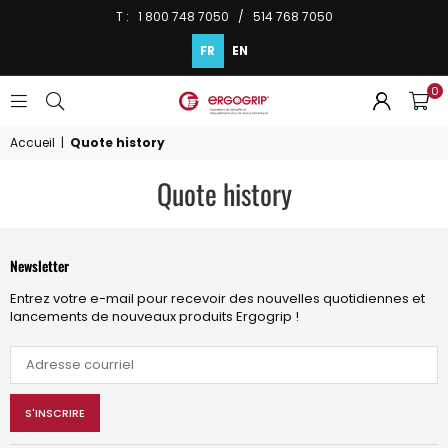
T : 1 800 748 7050 / 514 768 7050
FR
EN
0
ERGOGRIP
INC.
Accueil
|
Quote history
Quote history
Newsletter
Entrez votre e-mail pour recevoir des nouvelles quotidiennes et
lancements de nouveaux produits Ergogrip !
S'INSCRIRE