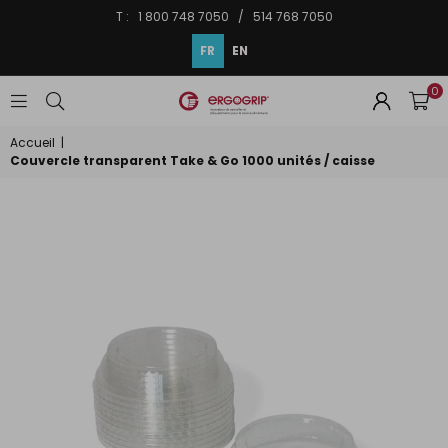
T : 1 800 748 7050 / 514 768 7050
FR
EN
0
ERGOGRIP
INC.
Accueil
|
Couvercle transparent Take & Go 1000 unités / caisse