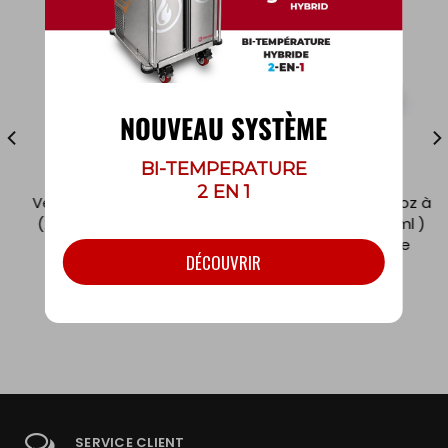
NOUVEAU SYSTÈME
BI-TEMPERATURE
2 EN 1
Verre transparent 9 oz
Verre transparent 12 oz à
(266 ml) 1000 unités /
14 oz (355 ml à 414 ml )
caisse
1000 unités / caisse
DÉCOUVRIR
Code: APC9
Code: APC12
SERVICE CLIENT