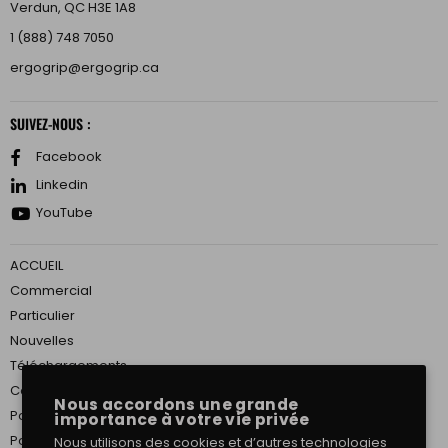
Verdun, QC H3E 1A8
1 (888) 748 7050
ergogrip@ergogrip.ca
SUIVEZ-NOUS :
Facebook
Linkedin
YouTube
ACCUEIL
Commercial
Particulier
Nouvelles
Téléchargements
Conditions de Service
Nous accordons une grande
Politique de confidentialité
importance à votre vie privée
Politique d’expédition
Nous utilisons des cookies et d’autres technologies