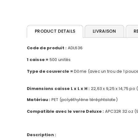
PRODUCT DETAILS
LIVRAISON
R
Code de produit :
ADL636
1 caisse =
500 unités
Type de couvercle =
Dôme (avec un trou de 1 pouc
Dimensions caisse L x L x H :
22,63 x 9,25 x 14,75 po 
Matériau :
PET (polyéthylène téréphtalate)
Compatible avec le verre Deluxe :
APC32R 32 oz (
Description :