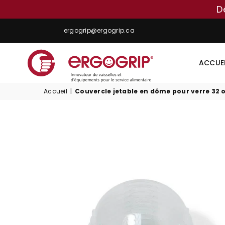
D
ergogrip@ergogrip.ca
ACCUE
ERGOGRIP
Accueil
|
Couvercle jetable en dôme pour verre 32 o
INC.