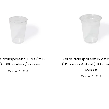
 transparent 16 oz à 18 oz
Verre transparent 20 o
(473 mlà 532ml)
ml) 1000 unités / cai
Code: APC16
Code: APC20