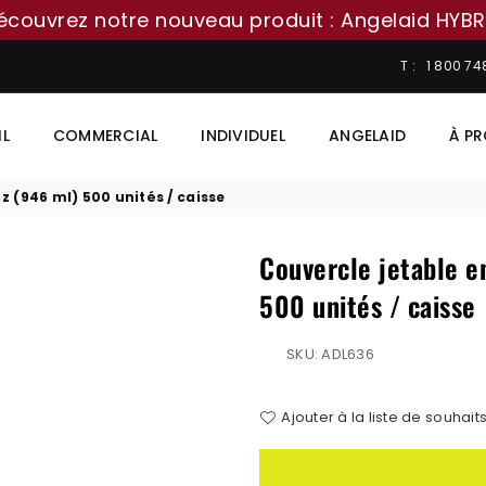
écouvrez notre nouveau produit : Angelaid HYBR
T : 1 800 7
IL
COMMERCIAL
INDIVIDUEL
ANGELAID
À P
z (946 ml) 500 unités / caisse
Couvercle jetable e
500 unités / caisse
SKU:
ADL636
Ajouter à la liste de souhait
Quantité