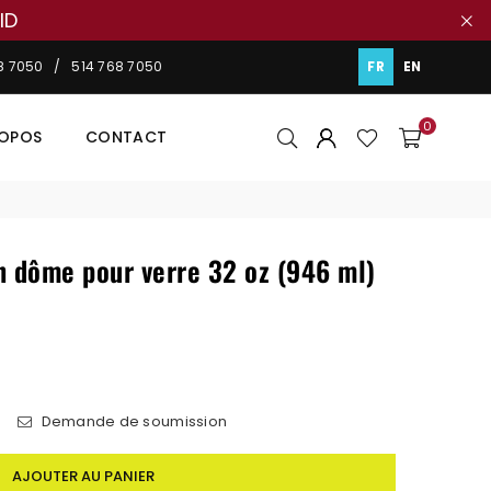
ID
48 7050 / 514 768 7050
FR
EN
0
ROPOS
CONTACT
n dôme pour verre 32 oz (946 ml)
s
Demande de soumission
AJOUTER AU PANIER