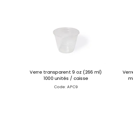
 (296
Verre transparent 12 oz à 14 oz
Verre
sse
(355 ml à 414 ml ) 1000 unités /
caisse
Code: APC12