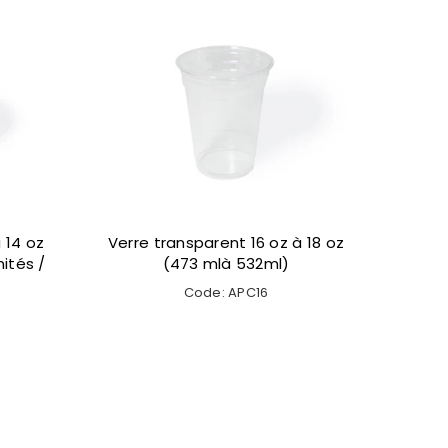
z (591
Verre transparent 24 oz (710
sse
ml)
Code: APC24