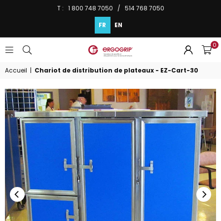
T : 1 800 748 7050 / 514 768 7050
FR
EN
0
ERGOGRIP
INC.
Accueil
|
Chariot de distribution de plateaux - EZ-Cart-30