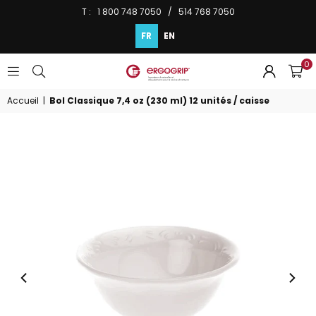
T : 1 800 748 7050 / 514 768 7050
FR
EN
0
ERGOGRIP
INC.
Accueil
|
Bol Classique 7,4 oz (230 ml) 12 unités / caisse