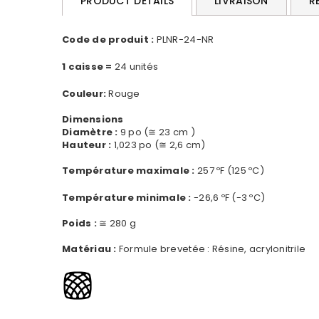
PRODUCT DETAILS
LIVRAISON
R
Code de produit :
PLNR-24-NR
1 caisse =
24 unités
Couleur:
Rouge
Dimensions
Diamètre :
9 po (≅ 23 cm )
Hauteur :
1,023 po (≅ 2,6 cm)
Température maximale :
257 ºF (125 ºC)
Température minimale :
-26,6 ºF (-3 ºC)
Poids :
≅ 280 g
Matériau :
Formule brevetée : Résine, acrylonitrile