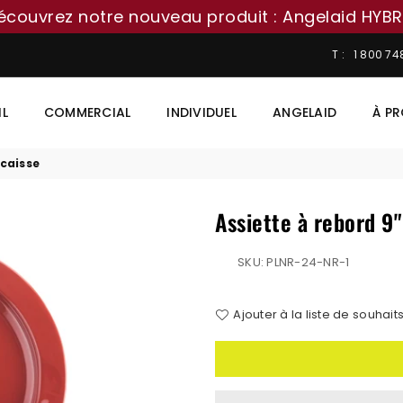
écouvrez notre nouveau produit : Angelaid HYBR
T : 1 800 7
IL
COMMERCIAL
INDIVIDUEL
ANGELAID
À P
 caisse
Assiette à rebord 9"
SKU:
PLNR-24-NR-1
Ajouter à la liste de souhait
Quantité