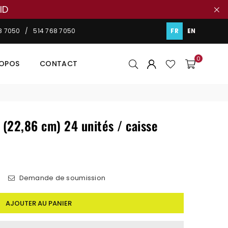
ID
48 7050 / 514 768 7050
FR
EN
0
ROPOS
CONTACT
 (22,86 cm) 24 unités / caisse
s
Demande de soumission
AJOUTER AU PANIER