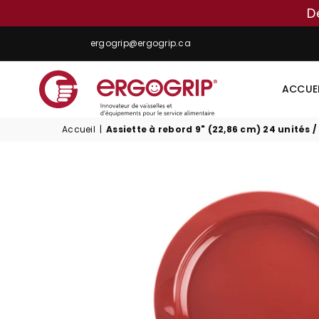
D
ergogrip@ergogrip.ca
ACCUE
ERGOGRIP
Accueil
|
Assiette à rebord 9" (22,86 cm) 24 unités /
INC.