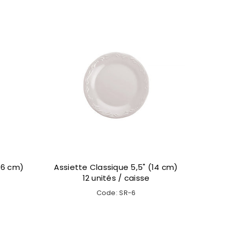
86 cm)
Assiette Classique 5,5" (14 cm)
Assi
12 unités / caisse
Code: SR-6