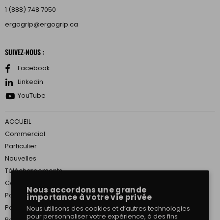
1 (888) 748 7050
ergogrip@ergogrip.ca
SUIVEZ-NOUS :
Facebook
Linkedin
YouTube
ACCUEIL
Commercial
Particulier
Nouvelles
Téléchargements
Conditions de Service
Nous accordons une grande
Politique de confidentialité
importance à votre vie privée
Politique d’expédition
Nous utilisons des cookies et d’autres technologies
pour personnaliser votre expérience, à des fins
Politique de retour et de remboursement