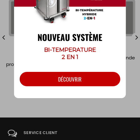
NOUVEAU SYSTÈME
BI-TEMPERATURE
2 EN 1
Pan complète, peu
Pan complète, profonde
profonde ou médium (Pan
(Pan Saver)
Saver)
Code: P50-42002
DÉCOUVRIR
Code: P5-42101
SERVICE CLIENT