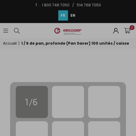
T : 1 800 748 7050 / 514 768 7050
FR
EN
0
ERGOGRIP
INC.
Accueil
|
1 / 6 de pan, profonde (Pan Saver) 100 unités / caisse