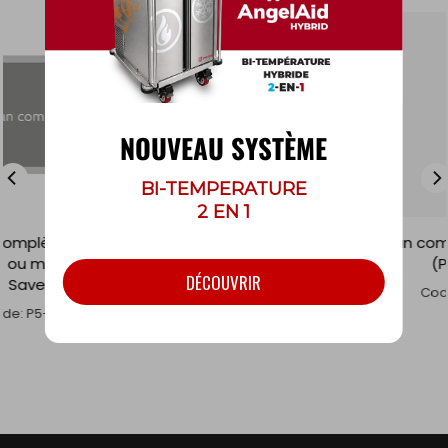
NOUVEAU SYSTÈME
BI-TEMPERATURE
2 EN 1
ète, profonde
Pan complète, profonde
Pan comp
n Saver)
(Pan Saver)
profonde 
DÉCOUVRIR
 P50-42002
Code: P25-42102
Code: 