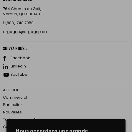
764 Chemin du Golf,
Verdun, QC H3E 1A8
1 (888) 748 7050
ergogrip@ergogrip.ca
SUIVEZ-NOUS :
Facebook
Linkedin
YouTube
ACCUEIL
Commercial
Particulier
Nouvelles
Téléchargements
Conditions de Service
Nous accordons une grande