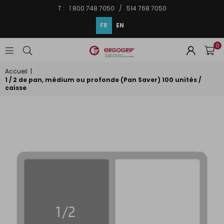
T : 1 800 748 7050 / 514 768 7050
FR
EN
0
ERGOGRIP
INC.
Accueil
|
1 / 2 de pan, médium ou profonde (Pan Saver) 100 unités /
caisse