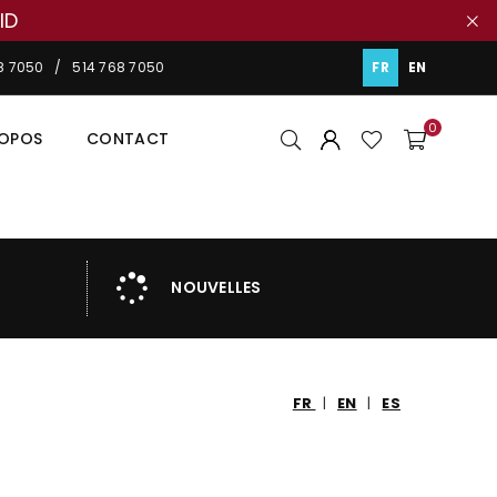
ID
48 7050 / 514 768 7050
FR
EN
0
ROPOS
CONTACT
NOUVELLES
FR
|
EN
|
ES