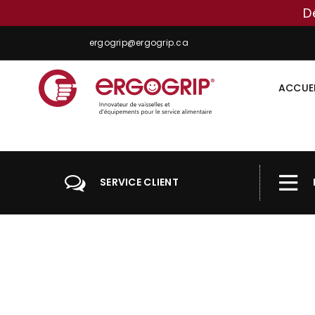
D
ergogrip@ergogrip.ca
ACCUE
ERGOGRIP
INC.
SERVICE CLIENT